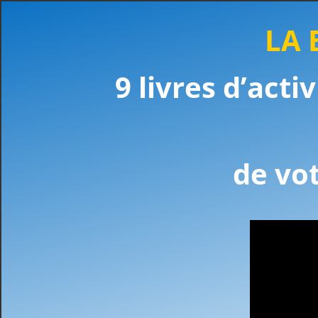
LA 
9 livres d’act
de vo