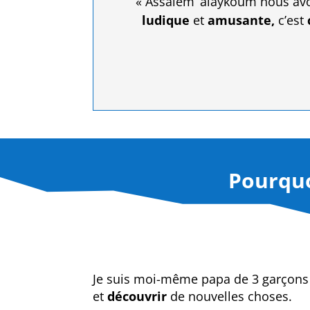
« Assalem ‘alaykoum nous av
ludique
et
amusante,
c’est
Pourquoi
Je suis moi-même papa de 3 garçons 
et
découvrir
de nouvelles choses.