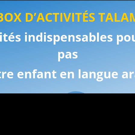
BOX D’ACTIVITÉS TALA
ivités indispensables
pou
pas
tre enfant en langue a