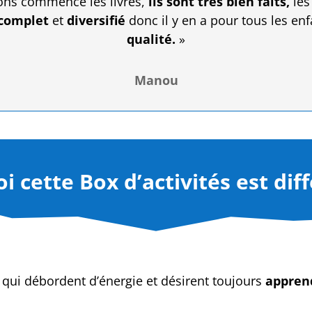
ons commencé les livres,
ils sont très bien faits,
les
complet
et
diversifié
donc il y en a pour tous les enf
qualité.
»
Manou
 cette Box d’activités est dif
qui débordent d’énergie et désirent toujours
appren