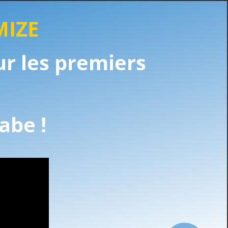
MIZE
r les premiers
rabe !