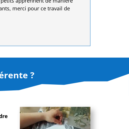
 petits apprennent de manière
ants, merci pour ce travail de
férente ?
dre