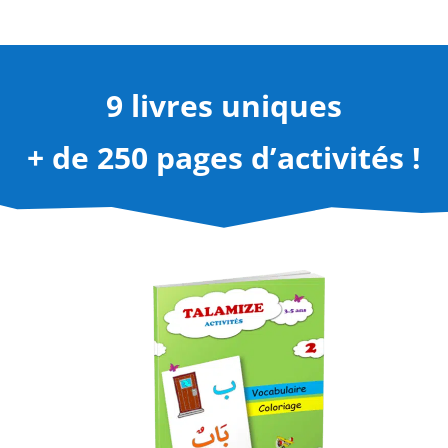
9 livres uniques
+ de 250 pages d’activités !