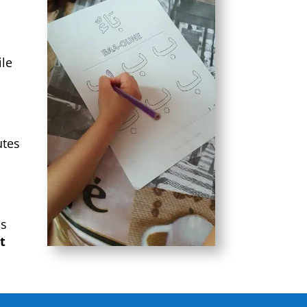
ile
utes
us
t