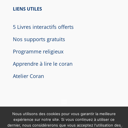
LIENS UTILES
5 Livres interactifs offerts
Nos supports gratuits
Programme religieux
Apprendre à lire le coran
Atelier Coran
Nous utilisons des cookies pour vous garantir la meilleure
expérience sur notre site. Si vous continuez à utiliser ce
© 2026 TALAMIZE DIGITAL LLC
dernier, nous considérerons que vous acceptez l'utilisation des