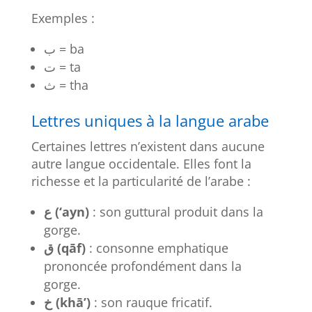
Exemples :
ب = ba
ت = ta
ث = tha
Lettres uniques à la langue arabe
Certaines lettres n’existent dans aucune
autre langue occidentale. Elles font la
richesse et la particularité de l’arabe :
ع (‘ayn)
: son guttural produit dans la
gorge.
ق (qāf)
: consonne emphatique
prononcée profondément dans la
gorge.
خ (khā’)
: son rauque fricatif.