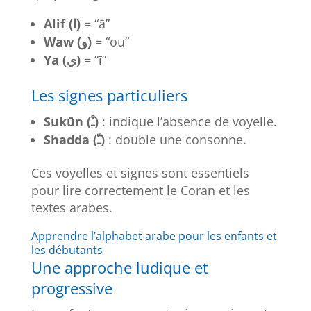
Alif (ا)
= “ā”
Waw (و)
= “ou”
Ya (ي)
= “ī”
Les signes particuliers
Sukūn (ـْ)
: indique l’absence de voyelle.
Shadda (ـّ)
: double une consonne.
Ces voyelles et signes sont essentiels
pour lire correctement le Coran et les
textes arabes.
Apprendre l’alphabet arabe pour les enfants et
les débutants
Une approche ludique et
progressive