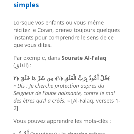
simples
Lorsque vos enfants ou vous-même
récitez le Coran, prenez toujours quelques
instants pour comprendre le sens de ce
que vous dites.
Par exemple, dans
Sourate Al-Falaq
(الفلق) :
خَلَقَ
مَا
شَرِّ
مِن
﴿١﴾
الْفَلَقِ
بِرَبِّ
أَعُوذُ
قُلْ
﴿٢﴾
« Dis : Je cherche protection auprès du
Seigneur de l’aube naissante, contre le mal
des êtres qu’Il a créés. »
[Al-Falaq, versets 1-
2]
Vous pouvez apprendre les mots-clés :
أَعُوذُ
(‘aoudhou) : Je cherche refuge