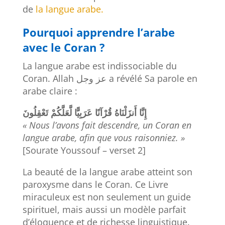
de
la langue arabe.
Pourquoi apprendre l’arabe
avec le Coran ?
La langue arabe est indissociable du
Coran. Allah عز وجل a révélé Sa parole en
arabe claire :
إِنَّا
أَنزَلْنَاهُ
قُرْآنًا
عَرَبِيًّا
لَّعَلَّكُمْ
تَعْقِلُونَ
« Nous l’avons fait descendre, un Coran en
langue arabe, afin que vous raisonniez. »
[Sourate Youssouf – verset 2]
La beauté de la langue arabe atteint son
paroxysme dans le Coran. Ce Livre
miraculeux est non seulement un guide
spirituel, mais aussi un modèle parfait
d’éloquence et de richesse linguistique.