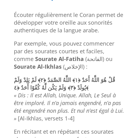
Écouter régulièrement le Coran permet de
développer votre oreille aux sonorités
authentiques de la langue arabe.
Par exemple, vous pouvez commencer
par des sourates courtes et faciles,
comme
Sourate Al-Fatiha
(الفاتحة) ou
Sourate Al-Ikhlas
(الإخلاص) :
وَلَمْ
يَلِدْ
لَمْ
﴿٢﴾
الصَّمَدُ
اللَّهُ
﴿١﴾
أَحَدٌ
اللَّهُ
هُوَ
قُلْ
أَحَدٌ
كُفُوًا
لَّهُ
يَكُن
وَلَمْ
﴿٣﴾
يُولَدْ
﴿٤﴾
« Dis : Il est Allah, Unique. Allah, Le Seul à
être imploré. Il n’a jamais engendré, n’a pas
été engendré non plus. Et nul n’est égal à Lui.
»
[Al-Ikhlas, versets 1-4]
En récitant et en répétant ces sourates